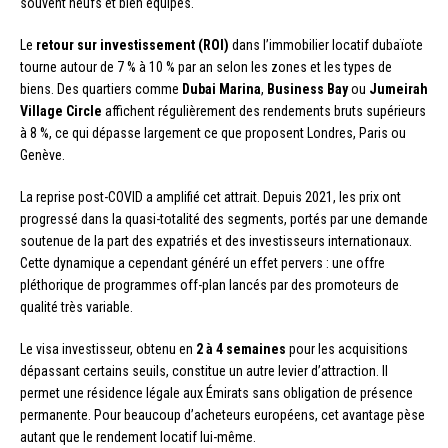
souvent neufs et bien équipés.
Le
retour sur investissement (ROI)
dans l’immobilier locatif dubaïote
tourne autour de 7 % à 10 % par an selon les zones et les types de
biens. Des quartiers comme
Dubai Marina
,
Business Bay
ou
Jumeirah
Village Circle
affichent régulièrement des rendements bruts supérieurs
à 8 %, ce qui dépasse largement ce que proposent Londres, Paris ou
Genève.
La reprise post-COVID a amplifié cet attrait. Depuis 2021, les prix ont
progressé dans la quasi-totalité des segments, portés par une demande
soutenue de la part des expatriés et des investisseurs internationaux.
Cette dynamique a cependant généré un effet pervers : une offre
pléthorique de programmes off-plan lancés par des promoteurs de
qualité très variable.
Le visa investisseur, obtenu en
2 à 4 semaines
pour les acquisitions
dépassant certains seuils, constitue un autre levier d’attraction. Il
permet une résidence légale aux Émirats sans obligation de présence
permanente. Pour beaucoup d’acheteurs européens, cet avantage pèse
autant que le rendement locatif lui-même.