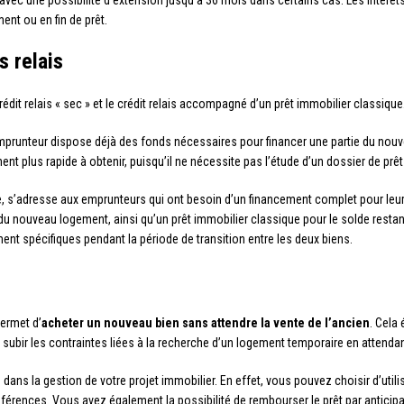
 avec une possibilité d’extension jusqu’à 36 mois dans certains cas. Les intérêts
ent ou en fin de prêt.
s relais
 crédit relais « sec » et le crédit relais accompagné d’un prêt immobilier classique
prunteur dispose déjà des fonds nécessaires pour financer une partie du nouvel 
nt plus rapide à obtenir, puisqu’il ne nécessite pas l’étude d’un dossier de prê
e, s’adresse aux emprunteurs qui ont besoin d’un financement complet pour leur
x du nouveau logement, ainsi qu’un prêt immobilier classique pour le solde rest
nt spécifiques pendant la période de transition entre les deux biens.
permet d’
acheter un nouveau bien sans attendre la vente de l’ancien
. Cela
 subir les contraintes liées à la recherche d’un logement temporaire en attend
é
dans la gestion de votre projet immobilier. En effet, vous pouvez choisir d’util
férences. Vous avez également la possibilité de rembourser le prêt par anticipat