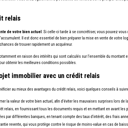
t relais
nte de votre bien actuel
. Si celle-ci tarde à se concrétiser, vous pouvez vous 
accumulent. Il est donc essentiel de bien préparer la mise en vente de votre loge
chances de trouver rapidement un acquéreur.
notamment en raison des intérêts qui sont calculés sur l’ensemble du montant 
ur obtenir les meilleures conditions possibles.
ojet immobilier avec un crédit relais
ficier au mieux des avantages du crédit relais, voici quelques conseils à suivre
er la valeur de votre bien actuel, afin d’éviter les mauvaises surprises lors de l
 relais, en fournissant tous les documents requis et en mettant en avant les po
ées par différentes banques, en tenant compte des taux d’intérêt, des frais ann
rantie revente, qui vous protège contre le risque de moins-value en cas de bais