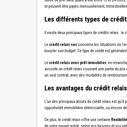
durée du prêt varie quant à elle entre 12 et 24 mois,
et peuvent être payés mensuellement, trimestriellem
Les différents types de crédit
Il existe deux principaux types de crédits relais : le
Le
crédit relais sec
concerne les situations où l’em
boucler son budget. Ce type de crédit est généraleme
Le
crédit relais avec prêt immobilier
, en revanch
accorde un crédit relais couvrant une partie du pri
un seul contrat, avec des modalités de rembourseme
Les avantages du crédit relais
L’un des principaux atouts du crédit relais est qu’il 
opportunité immobilière intéressante, ou encore de
De plus, le crédit relais offre une certaine
flexibilit
de votre nouvel achat, selon vos besoins et vos pré