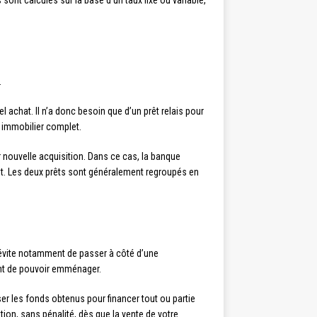
 sont calculés sur la base d’un taux fixe ou variable,
.
achat. Il n’a donc besoin que d’un prêt relais pour
t immobilier complet.
 nouvelle acquisition. Dans ce cas, la banque
ant. Les deux prêts sont généralement regroupés en
 évite notamment de passer à côté d’une
ant de pouvoir emménager.
iser les fonds obtenus pour financer tout ou partie
ion, sans pénalité, dès que la vente de votre