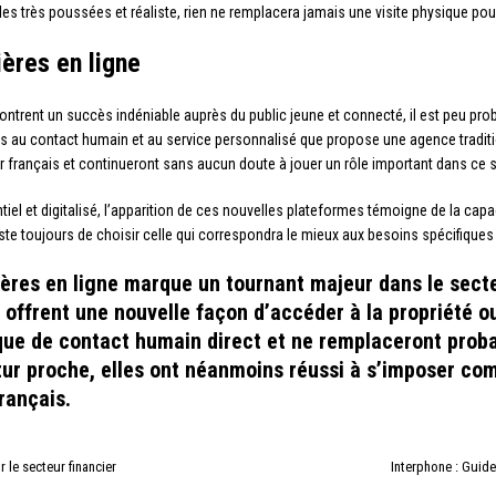
les très poussées et réaliste, rien ne remplacera jamais une visite physique pou
ères en ligne
ntrent un succès indéniable auprès du public jeune et connecté, il est peu pr
chés au contact humain et au service personnalisé que propose une agence tradi
r français et continueront sans aucun doute à jouer un rôle important dans ce s
l et digitalisé, l’apparition de ces nouvelles plateformes témoigne de la capaci
este toujours de choisir celle qui correspondra le mieux aux besoins spécifiques 
res en ligne marque un tournant majeur dans le secte
s offrent une nouvelle façon d’accéder à la propriété ou
que de contact humain direct et ne remplaceront prob
tur proche, elles ont néanmoins réussi à s’imposer co
rançais.
ur le secteur financier
Interphone : Guide