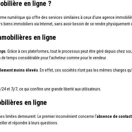
bilière en ligne ?
rme numérique qui offre des services similaires à ceux d’une agence immobilièr
urs biens immobiliers via Internet, sans avoir besoin de se rendre physiquement
mobilières en ligne
mps
. Grâce à ces plateformes, tout le processus peut être géré depuis chez soi, 
ain de temps considérable pour l’acheteur comme pour le vendeur.
alement moins élevés
. En effet, ces sociétés n’ont pas les mêmes charges q
/24 et 7j/7, ce qui confère une grande liberté aux utilisateurs.
ilières en ligne
es limites demeurent. Le premier inconvénient concerne l’
absence de contac
iller et répondre à leurs questions.