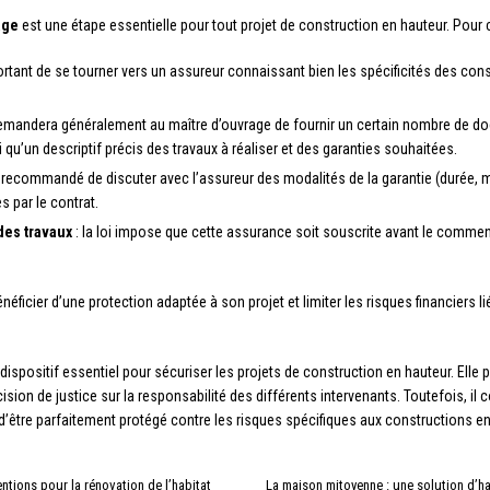
age
est une étape essentielle pour tout projet de construction en hauteur. Pour c
portant de se tourner vers un assureur connaissant bien les spécificités des co
demandera généralement au maître d’ouvrage de fournir un certain nombre de doc
i qu’un descriptif précis des travaux à réaliser et des garanties souhaitées.
st recommandé de discuter avec l’assureur des modalités de la garantie (durée,
 par le contrat.
des travaux
: la loi impose que cette assurance soit souscrite avant le comm
éficier d’une protection adaptée à son projet et limiter les risques financiers l
ispositif essentiel pour sécuriser les projets de construction en hauteur. Elle
ion de justice sur la responsabilité des différents intervenants. Toutefois, il c
n d’être parfaitement protégé contre les risques spécifiques aux constructions en
ntions pour la rénovation de l’habitat
La maison mitoyenne : une solution d’ha