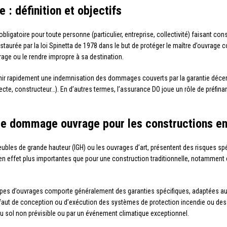
 définition et objectifs
bligatoire pour toute personne (particulier, entreprise, collectivité) faisant co
nstaurée par la loi Spinetta de 1978 dans le but de protéger le maître d’ouvrage
vrage ou le rendre impropre à sa destination.
nir rapidement une indemnisation des dommages couverts par la garantie décenn
itecte, constructeur…). En d’autres termes, l’assurance DO joue un rôle de préfi
nce dommage ouvrage pour les constructions en
eubles de grande hauteur (IGH) ou les ouvrages d’art, présentent des risques spéci
en effet plus importantes que pour une construction traditionnelle, notamment e
pes d’ouvrages comporte généralement des garanties spécifiques, adaptées aux 
éfaut de conception ou d’exécution des systèmes de protection incendie ou des 
sol non prévisible ou par un événement climatique exceptionnel.