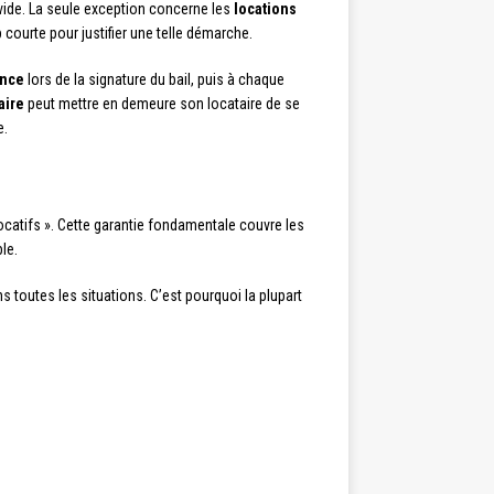
 vide. La seule exception concerne les
locations
courte pour justifier une telle démarche.
ance
lors de la signature du bail, puis à chaque
aire
peut mettre en demeure son locataire de se
e.
locatifs ». Cette garantie fondamentale couvre les
le.
s toutes les situations. C’est pourquoi la plupart