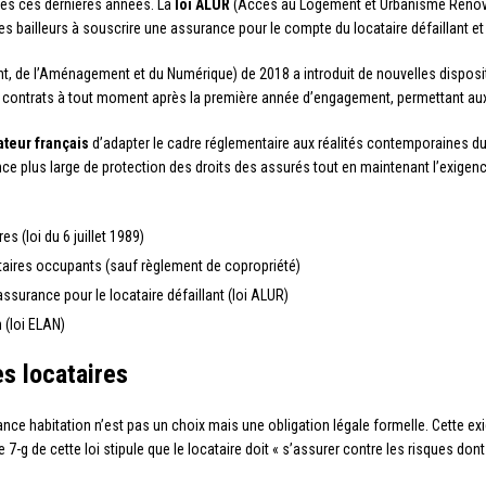
les ces dernières années. La
loi ALUR
(Accès au Logement et Urbanisme Rénové)
es bailleurs à souscrire une assurance pour le compte du locataire défaillant et à
t, de l’Aménagement et du Numérique) de 2018 a introduit de nouvelles disposi
 des contrats à tout moment après la première année d’engagement, permettant au
ateur français
d’adapter le cadre réglementaire aux réalités contemporaines d
e plus large de protection des droits des assurés tout en maintenant l’exigen
s (loi du 6 juillet 1989)
étaires occupants (sauf règlement de copropriété)
assurance pour le locataire défaillant (loi ALUR)
 (loi ELAN)
es locataires
ce habitation n’est pas un choix mais une obligation légale formelle. Cette exi
cle 7-g de cette loi stipule que le locataire doit « s’assurer contre les risques dont