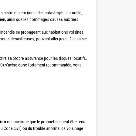
sinistre majeur (incendie, catastrophe naturelle,
bien, ainsi que les dommages causés aux tiers.
 incendie se propageant aux habitations voisines,
ères désastreuses, pouvant aller jusqu’à la saisie
crire sa propre assurance pour les risques locatifs,
O) s’avère donc fortement recommandée, voire
tion
ont confirmé que le propriétaire peut être tenu
 Code civil) ou du trouble anormal de voisinage.