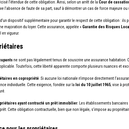
isé l’étendue de cette obligation. Ainsi, selon un arrêt de la
Cour de cassatio
uve l’absence de faute de sa part, sauf à démontrer un cas de force majeure ou u
 d’un dispositif supplémentaire pour garantir le respect de cette obligation : i
 une majoration du loyer. Cette assurance, appelée «
Garantie des Risques Loca
l en vigueur.
riétaires
cupants
ne sont pas légalement tenus de souscrire une assurance habitation. C
plicable. Toutefois, cette liberté apparente comporte plusieurs nuances et exce
étaires en copropriété
. Si aucune loi nationale n’impose directement l’assura
nce individuelle. Cette exigence, fondée sur la
loi du 10 juillet 1965
, vise à pr
ré.
priétaires ayant contracté un prêt immobilier
. Les établissements bancaires
rêt. Cette obligation contractuelle, bien que non légale, s’impose au propriét
ce pour les propriétaires