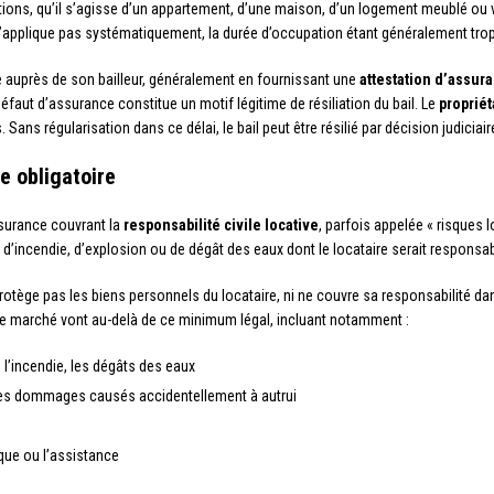
ations, qu’il s’agisse d’un appartement, d’une maison, d’un logement meublé ou
s’applique pas systématiquement, la durée d’occupation étant généralement trop 
nce auprès de son bailleur, généralement en fournissant une
attestation d’assur
faut d’assurance constitue un motif légitime de résiliation du bail. Le
propriét
ans régularisation dans ce délai, le bail peut être résilié par décision judiciair
e obligatoire
surance couvrant la
responsabilité civile locative
, parfois appelée « risques 
’incendie, d’explosion ou de dégât des eaux dont le locataire serait responsab
rotège pas les biens personnels du locataire, ni ne couvre sa responsabilité dan
le marché vont au-delà de ce minimum légal, incluant notamment :
, l’incendie, les dégâts des eaux
nt les dommages causés accidentellement à autrui
que ou l’assistance