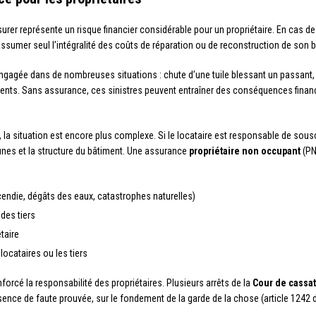
rer représente un risque financier considérable pour un propriétaire. En cas de 
assumer seul l’intégralité des coûts de réparation ou de reconstruction de son 
engagée dans de nombreuses situations : chute d’une tuile blessant un passant,
nts. Sans assurance, ces sinistres peuvent entraîner des conséquences financi
, la situation est encore plus complexe. Si le locataire est responsable de sous
unes et la structure du bâtiment. Une assurance
propriétaire non occupant
(PN
ndie, dégâts des eaux, catastrophes naturelles)
des tiers
étaire
 locataires ou les tiers
orcé la responsabilité des propriétaires. Plusieurs arrêts de la
Cour de cassa
e de faute prouvée, sur le fondement de la garde de la chose (article 1242 du