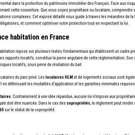
ental dans la protection du patrimoine immobilier des Français. Face aux risq
cernant cette couverture. Que vous soyez propriétaire ou locataire, comprendre
ations complexes. Cet exposé détaillé vous guide à travers les méandres de la l
 obligatoires, et comment optimiser votre protection tout en respectant la loi.
nce habitation en France
itation repose sur plusieurs textes fondamentaux qui établissent un cadre préc
les rapports locatifs, constitue la pierre angulaire de cette réglementation. Son a
sques locatifs, sous peine de résiliation du bail.
cataires du parc privé. Les
locataires HLM
et de logements sociaux sont égalem
if en définissant les modalités d’application et les garanties minimales requis
taires
. Contrairement à une idée répandue, aucune loi n’impose aux propriéta
égale doit être nuancée. Dans le cas des
copropriétés
, le règlement peut rendre
965
sur le statut de la copropriété.