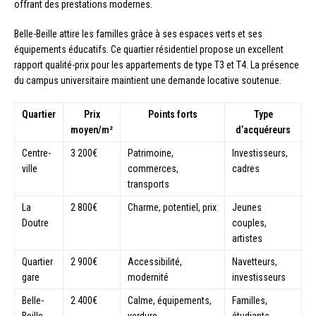
offrant des prestations modernes.
Belle-Beille attire les familles grâce à ses espaces verts et ses
équipements éducatifs. Ce quartier résidentiel propose un excellent
rapport qualité-prix pour les appartements de type T3 et T4. La présence
du campus universitaire maintient une demande locative soutenue.
Quartier
Prix
Points forts
Type
moyen/m²
d’acquéreurs
Centre-
3 200€
Patrimoine,
Investisseurs,
ville
commerces,
cadres
transports
La
2 800€
Charme, potentiel, prix
Jeunes
Doutre
couples,
artistes
Quartier
2 900€
Accessibilité,
Navetteurs,
gare
modernité
investisseurs
Belle-
2 400€
Calme, équipements,
Familles,
Beille
verdure
étudiants